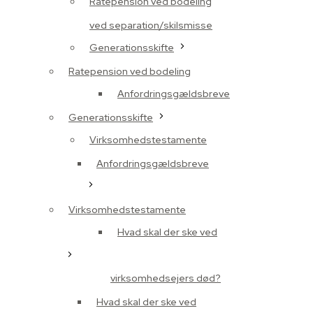
Ratepension ved bodeling
ved separation/skilsmisse
Generationsskifte
Ratepension ved bodeling
Anfordringsgældsbreve
Generationsskifte
Virksomhedstestamente
Anfordringsgældsbreve
Virksomhedstestamente
Hvad skal der ske ved
virksomhedsejers død?
Hvad skal der ske ved