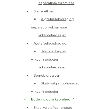
separation/skilsmisse
Generelt om
Ægtefællebidrag og
separation/skilsmisse
virksomhedsejer
Ægtefællebidrag og
Børnebidrag og
virksomhedsejer
virksomhedsejer
Børnebidrag og
Skat- valg af ophørsdag
virksomhedsejer
Bodeling og virksomhed
Skat- valg af ophørsdag