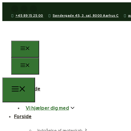
+45 89 15 25 00
Søndergade 45, 3. sal, 8000 Aarhus C
a
Forside
Vi hjælper dig med
Forside
Indgåelse af ægteskab