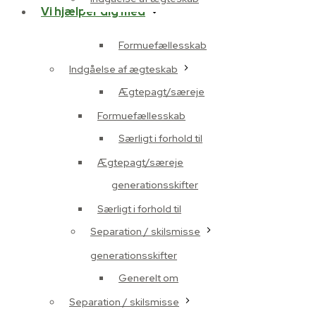
Vi hjælper dig med
Formuefællesskab
Indgåelse af ægteskab
Ægtepagt/særeje
Formuefællesskab
Særligt i forhold til
Ægtepagt/særeje
generationsskifter
Særligt i forhold til
Separation / skilsmisse
generationsskifter
Generelt om
Separation / skilsmisse