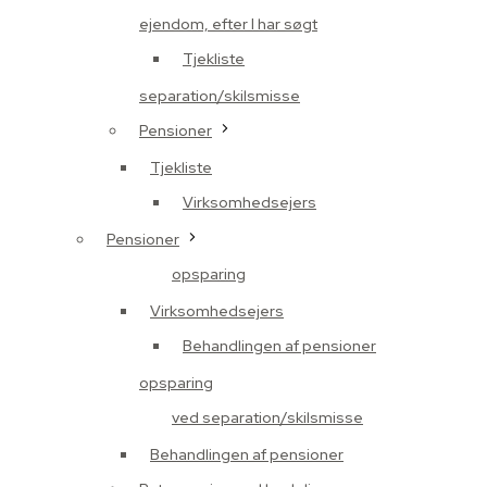
ejendom, efter I har søgt
Tjekliste
separation/skilsmisse
Pensioner
Tjekliste
Virksomhedsejers
Pensioner
opsparing
Virksomhedsejers
Behandlingen af pensioner
opsparing
ved separation/skilsmisse
Behandlingen af pensioner