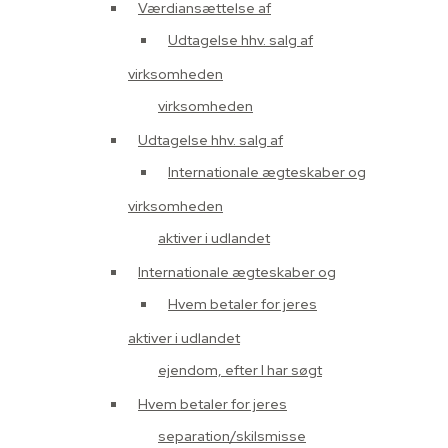
Værdiansættelse af
Udtagelse hhv. salg af
virksomheden
virksomheden
Udtagelse hhv. salg af
Internationale ægteskaber og
virksomheden
aktiver i udlandet
Internationale ægteskaber og
Hvem betaler for jeres
aktiver i udlandet
ejendom, efter I har søgt
Hvem betaler for jeres
separation/skilsmisse