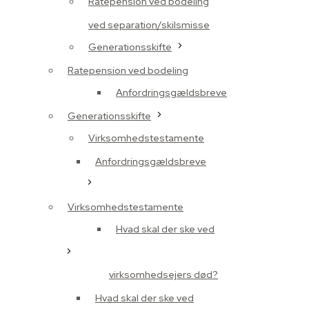
Ratepension ved bodeling
ved separation/skilsmisse
Generationsskifte
Ratepension ved bodeling
Anfordringsgældsbreve
Generationsskifte
Virksomhedstestamente
Anfordringsgældsbreve
Virksomhedstestamente
Hvad skal der ske ved
virksomhedsejers død?
Hvad skal der ske ved