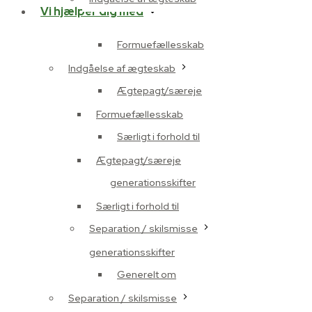
Vi hjælper dig med
Formuefællesskab
Indgåelse af ægteskab
Ægtepagt/særeje
Formuefællesskab
Særligt i forhold til
Ægtepagt/særeje
generationsskifter
Særligt i forhold til
Separation / skilsmisse
generationsskifter
Generelt om
Separation / skilsmisse