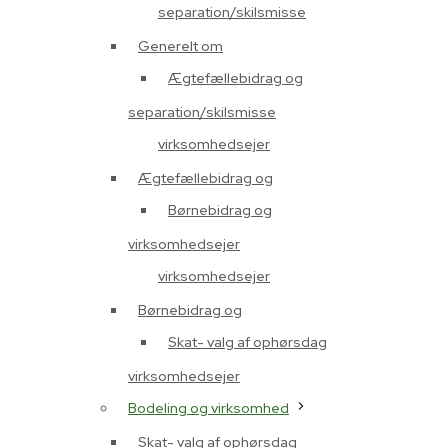
separation/skilsmisse
Generelt om
Ægtefællebidrag og
separation/skilsmisse
virksomhedsejer
Ægtefællebidrag og
Børnebidrag og
virksomhedsejer
virksomhedsejer
Børnebidrag og
Skat- valg af ophørsdag
virksomhedsejer
Bodeling og virksomhed
Skat- valg af ophørsdag