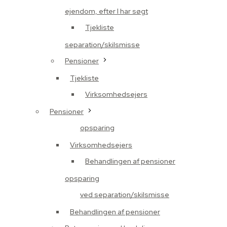
ejendom, efter I har søgt
Tjekliste
separation/skilsmisse
Pensioner
Tjekliste
Virksomhedsejers
Pensioner
opsparing
Virksomhedsejers
Behandlingen af pensioner
opsparing
ved separation/skilsmisse
Behandlingen af pensioner