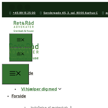
+45 89 15 25 00
Søndergade 45, 3. sal, 8000 Aarhus C
a
Forside
Vi hjælper dig med
Forside
Indgåelse af ægteskab