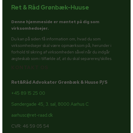
Ret & Råd Grønbæk-Huuse
Denne hjemmeside er møntet på dig som
virksomhedsejer.
Du kan på siden få information om, hvad du som
virksomhedsejer skal være opmærksom på, herunder i
forhold til sikring af virksomheden såvel når du indgår
ægteskab som i tilfælde af, at du skal separeres/skilles.
KONTAKT OS
Ret&Råd Advokater Grønbæk & Huuse P/S
+45 89 15 25 00
Søndergade 45, 3. sal, 8000 Aarhus C
aarhusc@ret-raad.dk
CVR: 46 59 05 54