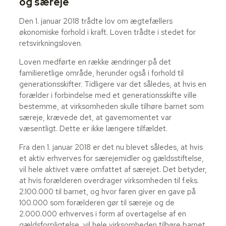
og særeje
Den 1. januar 2018 trådte lov om ægtefællers
økonomiske forhold i kraft. Loven trådte i stedet for
retsvirkningsloven.
Loven medførte en række ændringer på det
familieretlige område, herunder også i forhold til
generationsskifter. Tidligere var det således, at hvis en
forælder i forbindelse med et generationsskifte ville
bestemme, at virksomheden skulle tilhøre barnet som
særeje, krævede det, at gavemomentet var
væsentligt. Dette er ikke længere tilfældet.
Fra den 1. januar 2018 er det nu blevet således, at hvis
et aktiv erhverves for særejemidler og gældsstiftelse,
vil hele aktivet være omfattet af særejet. Det betyder,
at hvis forælderen overdrager virksomheden til f.eks.
2.100.000 til barnet, og hvor faren giver en gave på
100.000 som forælderen gør til særeje og de
2.000.000 erhverves i form af overtagelse af en
gældsforpligtelse, vil hele virksomheden tilhøre barnet