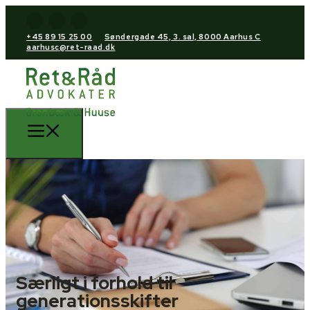
+45 89 15 25 00
Søndergade 45, 3. sal, 8000 Aarhus C
aarhusc@ret-raad.dk
Særligt i forhold til
generationsskifter