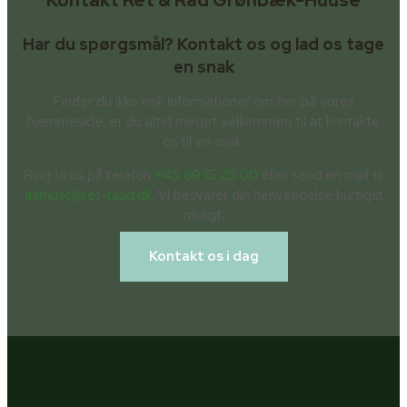
Kontakt Ret & Råd Grønbæk-Huuse
Har du spørgsmål? Kontakt os og lad os tage
en snak
Finder du ikke nok informationer om her på vores
hjemmeside, er du altid meget velkommen til at kontakte
os til en snak.
Ring til os på telefon
+45 89 15 25 00
eller send en mail til
aarhusc@ret-raad.dk
. Vi besvarer din henvendelse hurtigst
muligt.
Kontakt os i dag