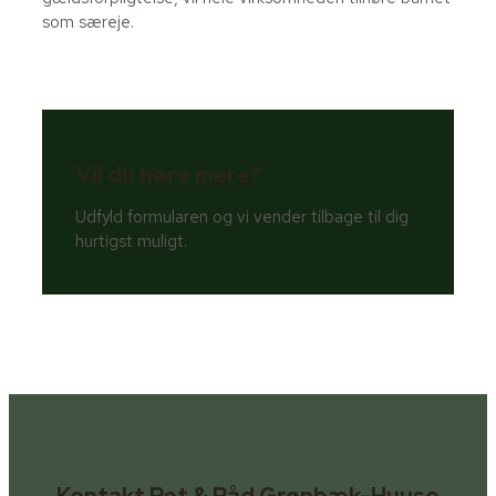
som særeje.
Vil du høre mere?
Udfyld formularen og vi vender tilbage til dig
hurtigst muligt.