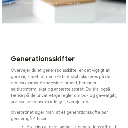
+45 89 15 25 00
aarhusc@ret-raad.dk
Generationsskifter
Overvejer du et generationsskifte, er det vigtigt at
gøre sig klaret, at der ikke blot skal fokuseres på de
rent virksomhedsmæssige forhold, herunder
selskabsform, skat og ansættelsesret. Du skal også
tænke på de privatretlige regler om bo- og gaveafgift,
arv, successionsrækkefølger, særeje m.v.
Overordnet siger man, at et generationsskifte bør
gennemgå 4 faser:
Afklaring af ejers ønsker til generationsskiftet. I