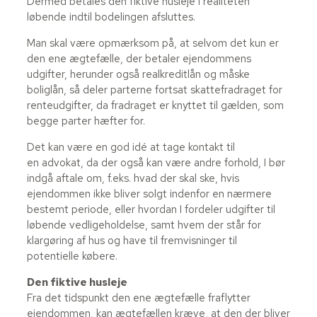
Dermed betales den fiktive husleje i realiteten
løbende indtil bodelingen afsluttes.
Man skal være opmærksom på, at selvom det kun er
den ene ægtefælle, der betaler ejendommens
udgifter, herunder også realkreditlån og måske
boliglån, så deler parterne fortsat skattefradraget for
renteudgifter, da fradraget er knyttet til gælden, som
begge parter hæfter for.
Det kan være en god idé at tage kontakt til
en advokat, da der også kan være andre forhold, I bør
indgå aftale om, f.eks. hvad der skal ske, hvis
ejendommen ikke bliver solgt indenfor en nærmere
bestemt periode, eller hvordan I fordeler udgifter til
løbende vedligeholdelse, samt hvem der står for
klargøring af hus og have til fremvisninger til
potentielle købere.
Den fiktive husleje
Fra det tidspunkt den ene ægtefælle fraflytter
ejendommen, kan ægtefællen kræve, at den der bliver