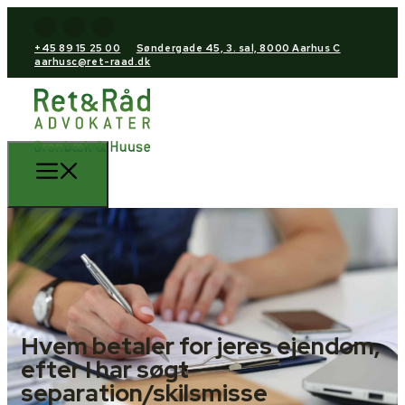
+45 89 15 25 00
Søndergade 45, 3. sal, 8000 Aarhus C
aarhusc@ret-raad.dk
Hvem betaler for jeres ejendom,
efter I har søgt
separation/skilsmisse