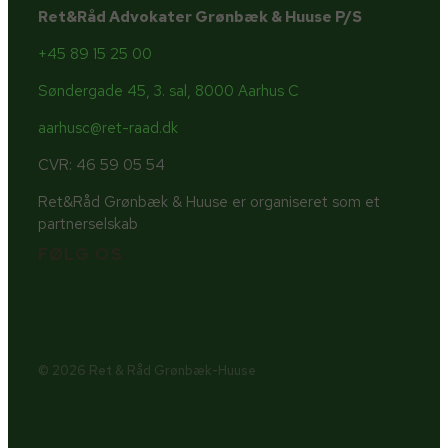
Ret&Råd Advokater Grønbæk & Huuse P/S
+45 89 15 25 00
Søndergade 45, 3. sal, 8000 Aarhus C
aarhusc@ret-raad.dk
CVR: 46 59 05 54
Ret&Råd Grønbæk & Huuse er organiseret som et
partnerselskab
FØLG OS
© 2026 Ret & Råd Grønbæk-Huuse