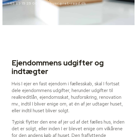
+45 89 15 25 00
aarhusc@ret-raad.dk
Ejendommens udgifter og
indtægter
Hvis I ejer en fast ejendom i fællesskab, skal I fortsat
dele ejendommens udgifter, herunder udgifter til
realkreditlån, ejendomsskat, husforsikring, renovation
mv., indtil I bliver enige om, at én af jer udtager huset,
eller indtil huset bliver solgt.
Typisk flytter den ene af jer ud af det fælles hus, inden
det er solgt, eller inden I er blevet enige om vilkårene
for den andens køb af huset. Den fraflyttende