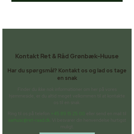
Kontakt Ret & Råd Grønbæk-Huuse
Har du spørgsmål? Kontakt os og lad os tage
en snak
Finder du ikke nok informationer om her på vores
hjemmeside, er du altid meget velkommen til at kontakte
os til en snak.
Ring til os på telefon
+45 89 15 25 00
eller send en mail til
aarhusc@ret-raad.dk
. Vi besvarer din henvendelse hurtigst
muligt.