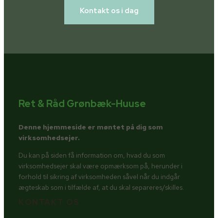
Kontakt os i dag
Ret & Råd Grønbæk-Huuse
Denne hjemmeside er møntet på dig som
virksomhedsejer.
Du kan på siden få information om, hvad du som
virksomhedsejer skal være opmærksom på, herunder i
forhold til sikring af virksomheden såvel når du indgår
ægteskab som i tilfælde af, at du skal separeres/skilles.
KONTAKT OS