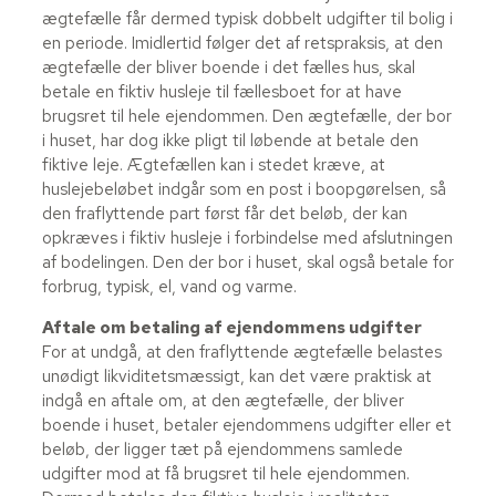
ægtefælle får dermed typisk dobbelt udgifter til bolig i
en periode. Imidlertid følger det af retspraksis, at den
ægtefælle der bliver boende i det fælles hus, skal
betale en fiktiv husleje til fællesboet for at have
brugsret til hele ejendommen. Den ægtefælle, der bor
i huset, har dog ikke pligt til løbende at betale den
fiktive leje. Ægtefællen kan i stedet kræve, at
huslejebeløbet indgår som en post i boopgørelsen, så
den fraflyttende part først får det beløb, der kan
opkræves i fiktiv husleje i forbindelse med afslutningen
af bodelingen. Den der bor i huset, skal også betale for
forbrug, typisk, el, vand og varme.
Aftale om betaling af ejendommens udgifter
For at undgå, at den fraflyttende ægtefælle belastes
unødigt likviditetsmæssigt, kan det være praktisk at
indgå en aftale om, at den ægtefælle, der bliver
boende i huset, betaler ejendommens udgifter eller et
beløb, der ligger tæt på ejendommens samlede
udgifter mod at få brugsret til hele ejendommen.