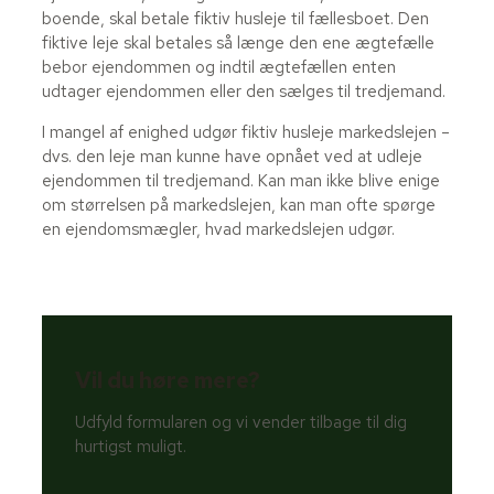
boende, skal betale fiktiv husleje til fællesboet. Den
fiktive leje skal betales så længe den ene ægtefælle
bebor ejendommen og indtil ægtefællen enten
udtager ejendommen eller den sælges til tredjemand.
I mangel af enighed udgør fiktiv husleje markedslejen –
dvs. den leje man kunne have opnået ved at udleje
ejendommen til tredjemand. Kan man ikke blive enige
om størrelsen på markedslejen, kan man ofte spørge
en ejendomsmægler, hvad markedslejen udgør.
Vil du høre mere?
Udfyld formularen og vi vender tilbage til dig
hurtigst muligt.