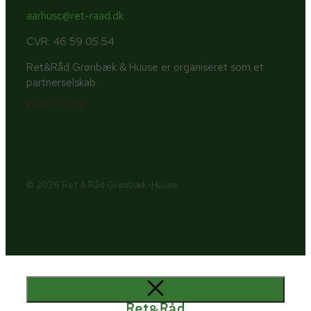
aarhusc@ret-raad.dk
CVR: 46 59 05 54
Ret&Råd Grønbæk & Huuse er organiseret som et
partnerselskab
FØLG OS
© 2026 Ret & Råd Grønbæk-Huuse