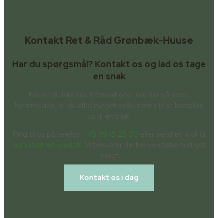
Kontakt Ret & Råd Grønbæk-Huuse
Har du spørgsmål? Kontakt os og lad os tage
en snak
Finder du ikke nok informationer om her på vores
hjemmeside, er du altid meget velkommen til at kontakte
os til en snak.
Ring til os på telefon
+45 89 15 25 00
eller send en mail til
aarhusc@ret-raad.dk
. Vi besvarer din henvendelse hurtigst
muligt.
Kontakt os i dag