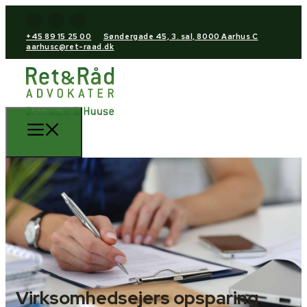
+45 89 15 25 00
Søndergade 45, 3. sal, 8000 Aarhus C
aarhusc@ret-raad.dk
Virksomhedsejers opsparing