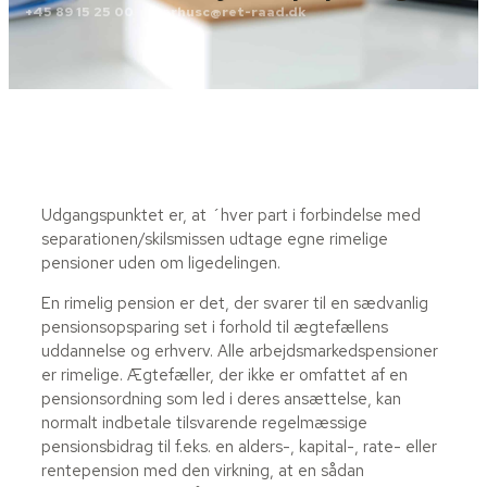
+45 89 15 25 00
aarhusc@ret-raad.dk
Udgangspunktet er, at ´hver part i forbindelse med
separationen/skilsmissen udtage egne rimelige
pensioner uden om ligedelingen.
En rimelig pension er det, der svarer til en sædvanlig
pensionsopsparing set i forhold til ægtefællens
uddannelse og erhverv. Alle arbejdsmarkedspensioner
er rimelige. Ægtefæller, der ikke er omfattet af en
pensionsordning som led i deres ansættelse, kan
normalt indbetale tilsvarende regelmæssige
pensionsbidrag til f.eks. en alders-, kapital-, rate- eller
rentepension med den virkning, at en sådan