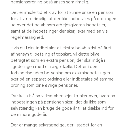
pensionsordning også anses som rimelig.
Det er imidlertid et krav for at kunne anse en pension
for at være rimelig, at der ikke indbetales på ordningen
ud over det beløb som arbejdsgiveren indbetaler,
samt at de indbetalinger der sker, sker med en vis
regelmæssighed.
Hvis du f.eks. indbetaler et ekstra beløb sidst på året
af hensyn til betaling af topskat, vil dette blive
betragtet som en ekstra pension, der skal indgå i
ligedelingen med din ægtefælle. Det er i den
forbindelse uden betydning om ekstraindbetalingen
sker på en separat ordning eller indbetales på samme
ordning som dine øvrige pensioner.
Du skal altså so virksomhedsejer tænker over, hvordan
indbetalingen på pensionen sker, idet du ikke som
selvstændig kan bruge de gode år til at dække ind for
de mindre gode år.
Der er mange selvstændige, der i stedet for en