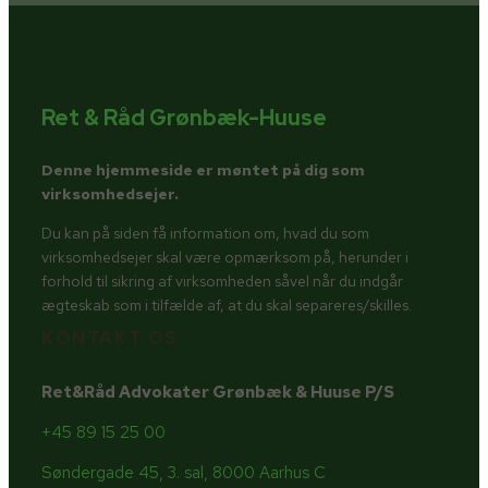
Ret & Råd Grønbæk-Huuse
Denne hjemmeside er møntet på dig som
virksomhedsejer.
Du kan på siden få information om, hvad du som
virksomhedsejer skal være opmærksom på, herunder i
forhold til sikring af virksomheden såvel når du indgår
ægteskab som i tilfælde af, at du skal separeres/skilles.
KONTAKT OS
Ret&Råd Advokater Grønbæk & Huuse P/S
+45 89 15 25 00
Søndergade 45, 3. sal, 8000 Aarhus C