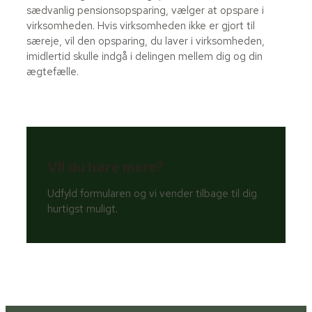
sædvanlig pensionsopsparing, vælger at opspare i
virksomheden. Hvis virksomheden ikke er gjort til
særeje, vil den opsparing, du laver i virksomheden,
imidlertid skulle indgå i delingen mellem dig og din
ægtefælle.
Vil du høre mere?
Udfyld formularen og vi vender tilbage til dig
hurtigst muligt.