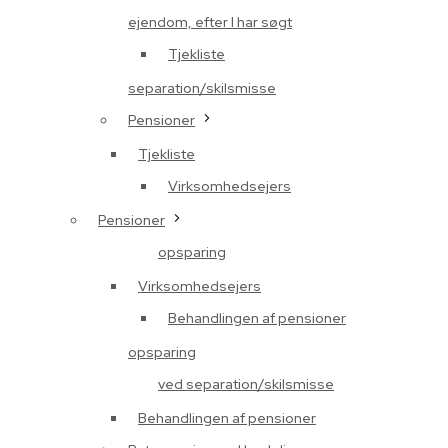
ejendom, efter I har søgt
Tjekliste
separation/skilsmisse
Pensioner
Tjekliste
Virksomhedsejers
Pensioner
opsparing
Virksomhedsejers
Behandlingen af pensioner
opsparing
ved separation/skilsmisse
Behandlingen af pensioner