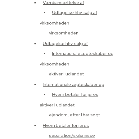
Værdiansættelse af
Udtagelse hhv. salg af
virksomheden
virksomheden
Udtagelse hhv. salg af
Internationale ægteskaber og
virksomheden
aktiver i udlandet
Internationale ægteskaber og
Hvem betaler for jeres
aktiver i udlandet
ejendom, efter I har søgt
Hvem betaler for jeres
separation/skilsmisse