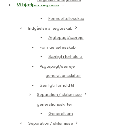
Vi hjælper dig med
Formuefællesskab
Indgåelse af ægteskab
Ægtepagt/særeje
Formuefællesskab
Særligt i forhold til
Ægtepagt/særeje
generationsskifter
Særligt i forhold til
Separation / skilsmisse
generationsskifter
Generelt om
Separation / skilsmisse