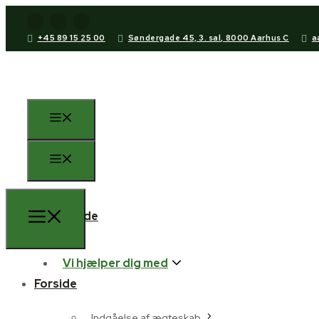
+45 89 15 25 00
Søndergade 45, 3. sal, 8000 Aarhus C
a
Forside
Vi hjælper dig med
Forside
Indgåelse af ægteskab