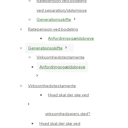
Ratepension ved bodeling
ved separation/skilsmisse
Generationsskifte
Ratepension ved bodeling
Anfordringsgældsbreve
Generationsskifte
Virksomhedstestamente
Anfordringsgældsbreve
Virksomhedstestamente
Hvad skal der ske ved
virksomhedsejers død?
Hvad skal der ske ved