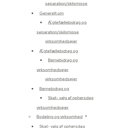
separation/skilsmisse
Generelt om
Ægtefællebidrag og
separation/skilsmisse
virksomhedsejer
Ægtefællebidrag og
Børnebidrag og
virksomhedsejer
virksomhedsejer
Børnebidrag og
Skat- valg af ophørsdag
virksomhedsejer
Bodeling og virksomhed
Skat- valg af ophørsdag