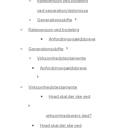
Ratepension ved bodeling
ved separation/skilsmisse
Generationsskifte
Ratepension ved bodeling
Anfordringsgældsbreve
Generationsskifte
Virksomhedstestamente
Anfordringsgældsbreve
Virksomhedstestamente
Hvad skal der ske ved
virksomhedsejers død?
Hvad skal der ske ved