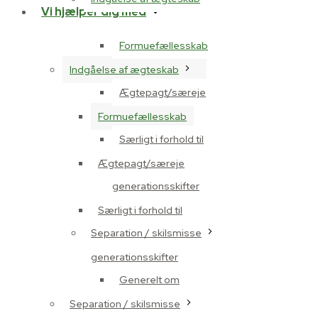
Vi hjælper dig med
Formuefællesskab
Indgåelse af ægteskab
Ægtepagt/særeje
Formuefællesskab
Særligt i forhold til
Ægtepagt/særeje
generationsskifter
Særligt i forhold til
Separation / skilsmisse
generationsskifter
Generelt om
Separation / skilsmisse