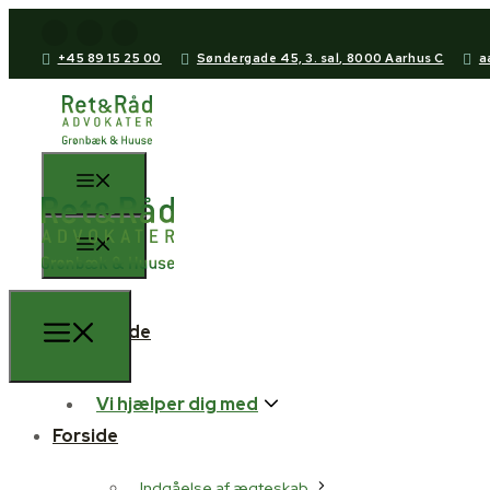
+45 89 15 25 00
Søndergade 45, 3. sal, 8000 Aarhus C
a
Forside
Vi hjælper dig med
Forside
Indgåelse af ægteskab