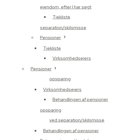
ejendom, efter I har søgt
Tjekliste
separation/skilsmisse
Pensioner
Tjekliste
Virksomhedsejers
Pensioner
opsparing
Virksomhedsejers
Behandlingen af pensioner
opsparing
ved separation/skilsmisse
Behandlingen af pensioner