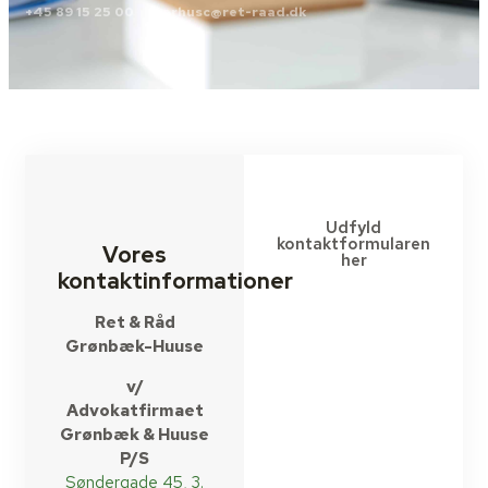
+45 89 15 25 00
aarhusc@ret-raad.dk
Udfyld
kontaktformularen
Vores
her
kontaktinformationer
Ret & Råd
Grønbæk-Huuse
v/
Advokatfirmaet
Grønbæk & Huuse
P/S
Søndergade 45, 3.