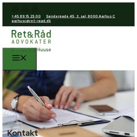
+45 89 15 25 00
Søndergade 45, 3. sal, 8000 Aarhus C
aarhusc@ret-raad.dk
Kontakt