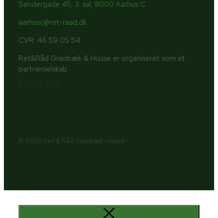
Søndergade 45, 3. sal, 8000 Aarhus C
aarhusc@ret-raad.dk
CVR: 46 59 05 54
Ret&Råd Grønbæk & Huuse er organiseret som et
partnerselskab
FØLG OS
© 2026 Ret & Råd Grønbæk-Huuse