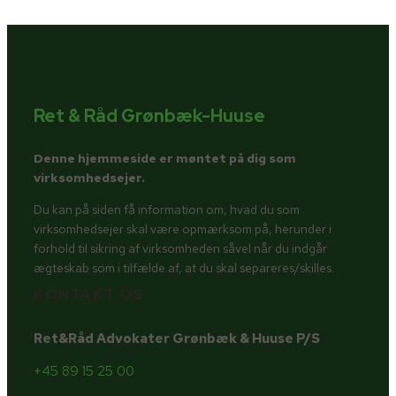
Ret & Råd Grønbæk-Huuse
Denne hjemmeside er møntet på dig som
virksomhedsejer.
Du kan på siden få information om, hvad du som
virksomhedsejer skal være opmærksom på, herunder i
forhold til sikring af virksomheden såvel når du indgår
ægteskab som i tilfælde af, at du skal separeres/skilles.
KONTAKT OS
Ret&Råd Advokater Grønbæk & Huuse P/S
+45 89 15 25 00